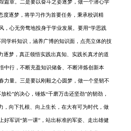
煌篇章。二是要以奋斗之姿逐梦，做一个潜心学
的态度逐梦，将学习作为首要任务，秉承校训精
风，心无旁骛地投身于学业发展。要用“学思践
不同学科知识，涵养广博的知识面，点亮立体的技
能力逐梦，真正领悟实践出真知、实践长真才的道
悟中行，不断充盈知识储备、不断淬炼创新本
春力量。三是要以刚毅之心圆梦，做一个坚韧不
放松”的决心，锤炼“千磨万击还坚劲”的韧劲，
定力，向下扎根、向上生长，在大有可为时代，做
上好军训“第一课”，站出标准的军姿、走出雄健