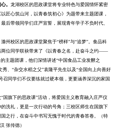
初心。
龙湖校区的思政课堂将专业特色与爱国情怀紧密
《以匠心筑山河，以青春筑初心》为题带来主题团课，
，最后带领同学们庄严宣誓，展现青年学子不负时代、
。
滁州校区的思政课堂聚焦于
“榜样”与“追梦”。食品科
茹两位同学联袂带来了《以青春之名，赴奋斗之约——
》的主题团课，他们深情讲述“中国食品工业发酵之
黄文秀、“杂交水稻之父”袁隆平先生以及“全国向上向善好
，号召同学们不仅要练就过硬本领，更要涵养深沉的家国
次
“国旗下的思政课”活动，将爱国主义教育融入庄严仪
神的洗礼，更是一次行动的号角；三校区师生在国旗下
报国之行，在奋斗中书写无愧于时代的青春答卷。（特
汉 张传德）