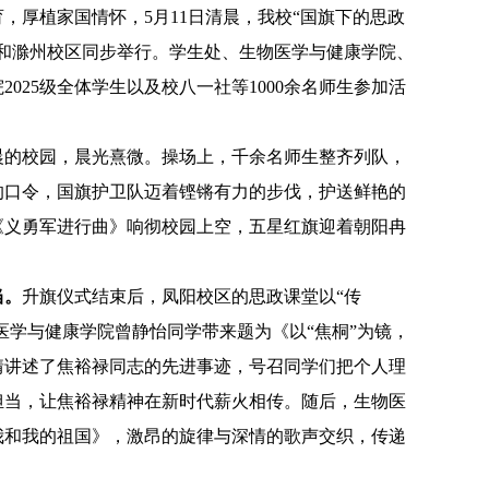
育，厚植家国情怀，
5月11日清晨，我校“国旗下的思政
区和滁州校区同步举行。学生处、生物医学与健康学院、
025级全体学生以及校八一社等1000余名师生参加活
晨的校园，晨光熹微。操场上，千余名师生整齐列队，
的口令，国旗护卫队迈着铿锵有力的步伐，护送鲜艳的
《义勇军进行曲》响彻校园上空，五星红旗迎着朝阳冉
当。
升旗仪式结束后，凤阳校区的思政课堂以
“传
医学与健康学院
曾静怡同学带来题为《以
“焦桐”为镜，
情讲述了焦裕禄同志的先进事迹，号召同学们把个人理
担当，让焦裕禄精神在新时代薪火相传。随后，生物医
我和我的祖国》，激昂的旋律与深情的歌声交织，传递