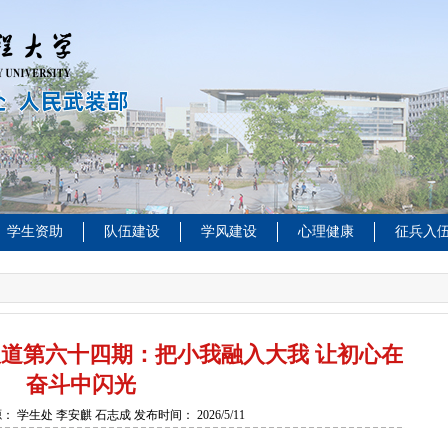
学生资助
队伍建设
学风建设
心理健康
征兵入
报道第六十四期：把小我融入大我 让初心在
奋斗中闪光
源：
学生处 李安麒 石志成
发布时间：
2026/5/11