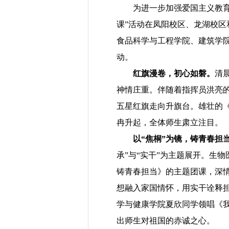
为进一步加强爱国主义教
课”活动在凤阳校区、龙湖校
食品科学与工程学院、建筑学院2
动。
红旗漫卷，初心如磐。
清
神情庄重。伴随着指挥员洪亮
五星红旗走向升旗台。雄壮的
冉升起，全体师生肃立注目。
以
“焦桐”为镜，铸青春担
承”与“实干”为主题展开。
生物
铸青春担当》的主题团课，深
想融入家国情怀，用实干诠释
学与健康学院夏欣同学领唱《
出师生对祖国的赤诚之心。