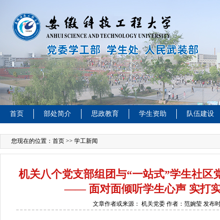
首页
部处简介
思政教育
学生资助
队伍建设
您现在的位置：
首页
>> 学工新闻
机关八个党支部组团与“一站式”学生社区
—— 面对面倾听学生心声 实打
文章作者或来源：
机关党委 作者：范婉莹
发布