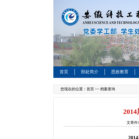
首页
部处简介
思政教育
您现在的位置：
首页
>> 档案查询
20
文章作
20