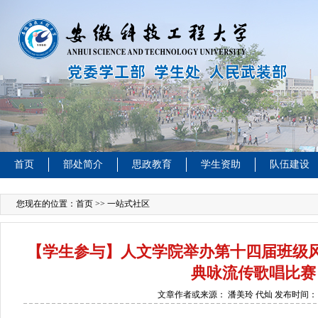
首页
部处简介
思政教育
学生资助
队伍建设
您现在的位置：
首页
>> 一站式社区
【学生参与】人文学院举办第十四届班级风
典咏流传歌唱比赛
文章作者或来源：
潘美玲 代灿
发布时间：